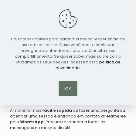
Utilizamos cookies para garantir a melhor experiência de
Marcar Consulta
Português
uso em nosso site. Caso você queira continuar
navegando, entendemos que você aceita esse
compartilhamento. Se quiser saber mais sobre como
Contato e Agendamento
utilizamos os seus cookies, acesse nossa
política de
privacidade
.
OK
Entre em Contato
A maneira mais
fácil e rápida
de fazer uma pergunta ou
agendar uma sessão é entrando em contato diretamente
pelo
WhatsApp
. Procuro responder a todas as
mensagens no mesmo dia útil.